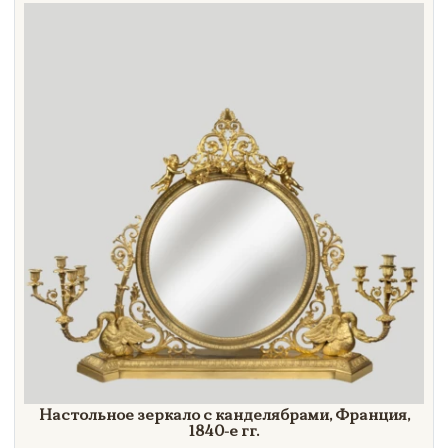
Направление
Век
Страна
Цена
Тип
Автор
Производитель
Стиль
Формат
Настольное зеркало с канделябрами, Франция,
1840-е гг.
Размеры