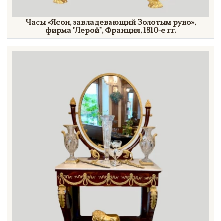
Часы
«Ясон,
завладевающий Золотым
руно»
,
фирма
"Лерой",
Франция,
1810-е гг.