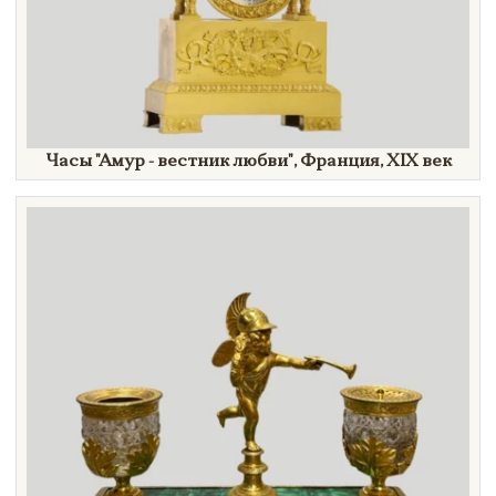
Часы
"Амур
- вестник
любви"
, Франция,
XIX век