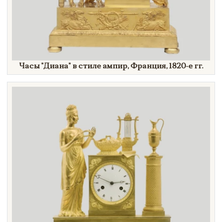
Часы
"Диана"
в стиле ампир, Франция,
1820-е гг.