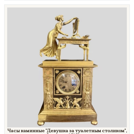
Техника
Материал
Нет в наличии
Часы каминные
"Девушка
за туалетным
столиком"
,