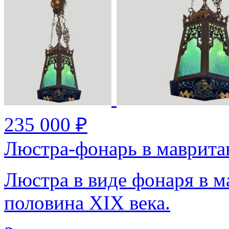
235 000 ₽
​Люстра-фонарь в маврита
Люстра в виде фонаря в м
половина XIX века.