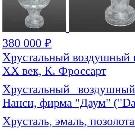
380 000 ₽
Хрустальный воздушный ш
XX век, К. Фроссарт
Хрустальный воздушный
Нанси, фирма "Даум" ("Da
Хрусталь, эмаль, позолота