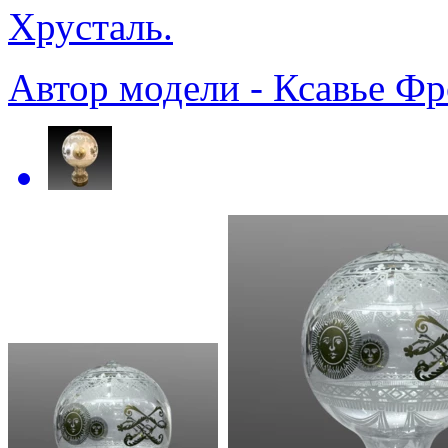
Хрусталь.
Автор модели - Ксавье Фр