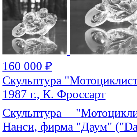
160 000 ₽
Скульптура "Мотоциклист
1987 г., К. Фроссарт
Скульптура "Мотоцикл
Нанси, фирма "Даум" ("Da