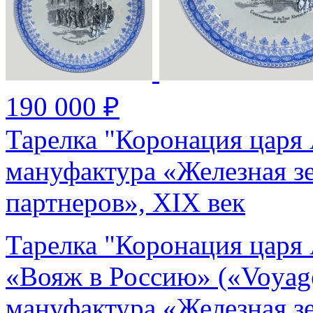
190 000 ₽
Тарелка "Коронация царя 
мануфактура «Железная з
партнеров», XIX век
Тарелка "Коронация царя 
«Вояж в Россию» («Voyage
мануфактура «Железная з