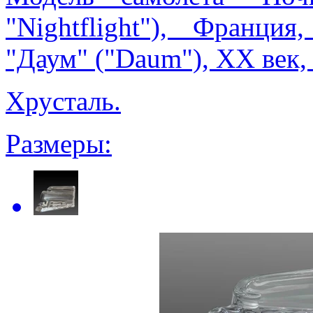
"Nightflight"), Франци
"Даум" ("Daum"), XX век,
Хрусталь.
Размеры: