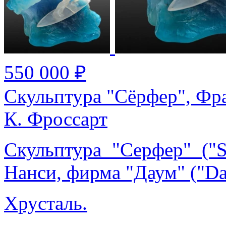
550 000 ₽
Скульптура "Сёрфер", Фра
К. Фроссарт
Скульптура "Серфер" ("S
Нанси, фирма "Даум" ("Da
Хрусталь.