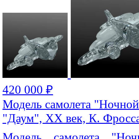
420 000 ₽
Модель самолета "Ночной
"Даум", XX век, К. Фросс
Модель самолета "Ноч