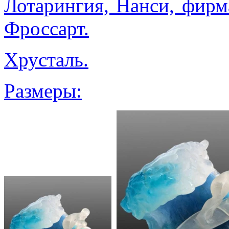
Лотарингия, Нанси, фирм
Фроссарт.
Хрусталь.
Размеры: