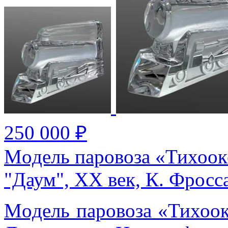
250 000 ₽
Мoдeль пapoвoзa «Тихоок
"Даум", XX век, К. Фросс
Мoдeль пapoвoзa «Тихооке